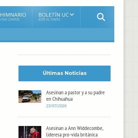
HIMNARIO
BOLETÍN UC
+760 CANTOS
ESTÉ AL TANTO
Últimas Noticias
Asesinan a pastor y a su padre
en Chihuahua
23/07/2026
Asesinan a Ann Widdecombe,
lideresa pro-vida británica