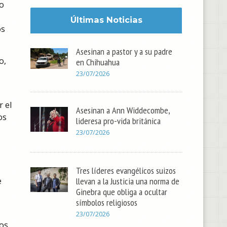
mo
s
Últimas Noticias
os
Asesinan a pastor y a su padre
o,
en Chihuahua
23/07/2026
 el
Asesinan a Ann Widdecombe,
os
lideresa pro-vida británica
23/07/2026
Tres líderes evangélicos suizos
llevan a la Justicia una norma de
e
Ginebra que obliga a ocultar
símbolos religiosos
23/07/2026
os.