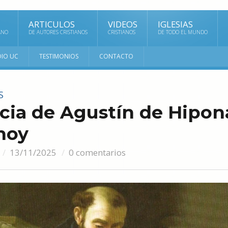
ARTICULOS
VIDEOS
IGLESIAS
ANO
DE AUTORES CRISTIANOS
CRISTIANOS
DE TODO EL MUNDO
DIO UC
TESTIMONIOS
CONTACTO
S
ncia de Agustín de Hipon
 hoy
13/11/2025
0 comentarios