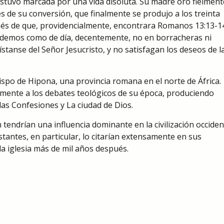
stuvo marcada por una vida disoluta. Su madre oró fielment
s de su conversión, que finalmente se produjo a los treinta
ués de que, providencialmente, encontrara Romanos 13:13-14
Andemos como de día, decentemente, no en borracheras ni
vístanse del Señor Jesucristo, y no satisfagan los deseos de l
bispo de Hipona, una provincia romana en el norte de África.
 mente a los debates teológicos de su época, produciendo
las Confesiones y La ciudad de Dios.
 tendrían una influencia dominante en la civilización occident
antes, en particular, lo citarían extensamente en sus
a iglesia más de mil años después.