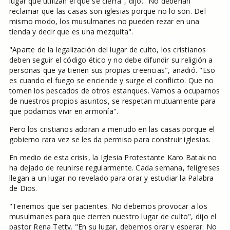
lugar que utilizan el que se cierra", dijo. "No deberían
reclamar que las casas son iglesias porque no lo son. Del
mismo modo, los musulmanes no pueden rezar en una
tienda y decir que es una mezquita".
"Aparte de la legalización del lugar de culto, los cristianos
deben seguir el código ético y no debe difundir su religión a
personas que ya tienen sus propias creencias", añadió. "Eso
es cuando el fuego se enciende y surge el conflicto. Que no
tomen los pescados de otros estanques. Vamos a ocuparnos
de nuestros propios asuntos, se respetan mutuamente para
que podamos vivir en armonía".
Pero los cristianos adoran a menudo en las casas porque el
gobierno rara vez se les da permiso para construir iglesias.
En medio de esta crisis, la Iglesia Protestante Karo Batak no
ha dejado de reunirse regularmente. Cada semana, feligreses
llegan a un lugar no revelado para orar y estudiar la Palabra
de Dios.
"Tenemos que ser pacientes. No debemos provocar a los
musulmanes para que cierren nuestro lugar de culto", dijo el
pastor Rena Tetty. "En su lugar, debemos orar y esperar. No