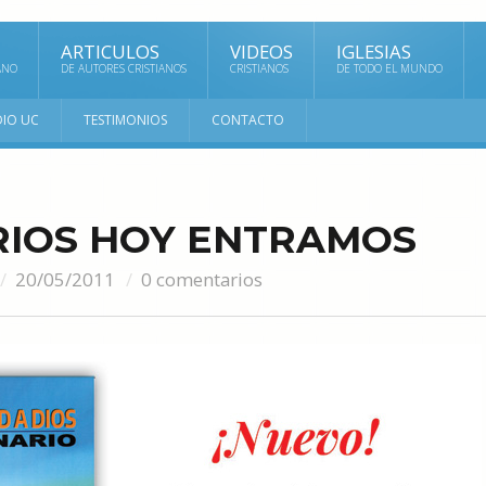
ARTICULOS
VIDEOS
IGLESIAS
ANO
DE AUTORES CRISTIANOS
CRISTIANOS
DE TODO EL MUNDO
DIO UC
TESTIMONIOS
CONTACTO
RIOS HOY ENTRAMOS
20/05/2011
0 comentarios