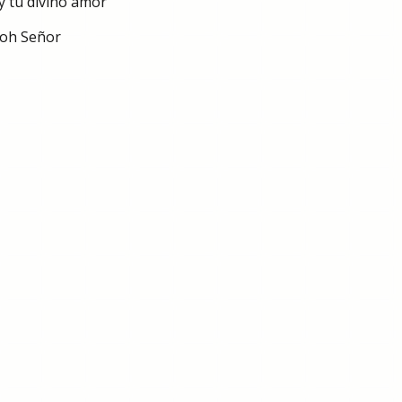
y tu divino amor
 oh Señor