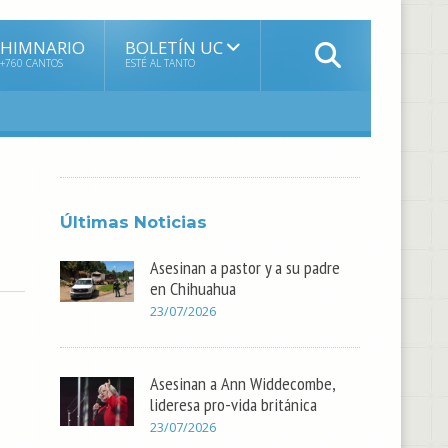
HIMNARIO
BOLETÍN UC
+760 CANTOS
ESTÉ AL TANTO
Últimas Noticias
Asesinan a pastor y a su padre
en Chihuahua
23/07/2026
Asesinan a Ann Widdecombe,
lideresa pro-vida británica
23/07/2026