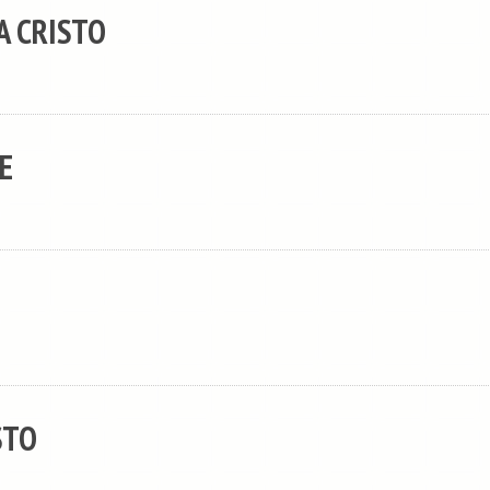
A CRISTO
E
STO