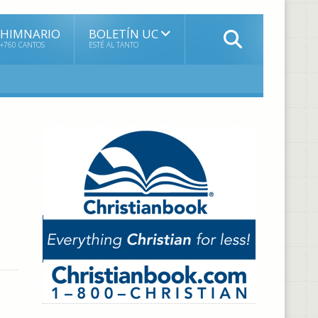
HIMNARIO
BOLETÍN UC
+760 CANTOS
ESTÉ AL TANTO