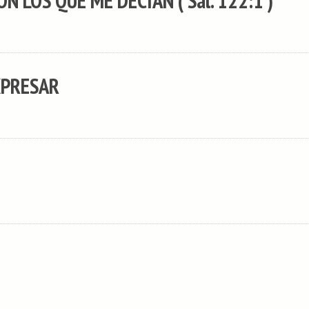
N LOS QUE ME DECIAN ( Sal. 122:1 )
XPRESAR