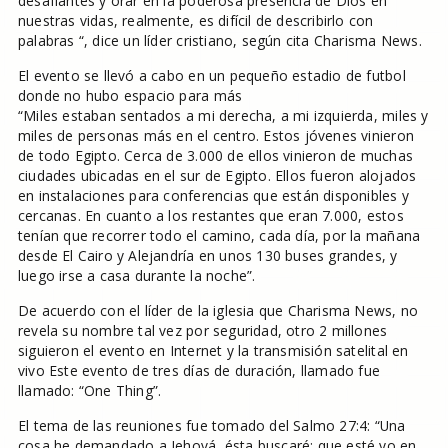
desafiantes y orar en la poderosa presencia de Dios en
nuestras vidas, realmente, es difícil de describirlo con
palabras “, dice un líder cristiano, según cita Charisma News.
El evento se llevó a cabo en un pequeño estadio de futbol
donde no hubo espacio para más
“Miles estaban sentados a mi derecha, a mi izquierda, miles y
miles de personas más en el centro. Estos jóvenes vinieron
de todo Egipto. Cerca de 3.000 de ellos vinieron de muchas
ciudades ubicadas en el sur de Egipto. Ellos fueron alojados
en instalaciones para conferencias que están disponibles y
cercanas. En cuanto a los restantes que eran 7.000, estos
tenían que recorrer todo el camino, cada día, por la mañana
desde El Cairo y Alejandría en unos 130 buses grandes, y
luego irse a casa durante la noche”.
De acuerdo con el líder de la iglesia que Charisma News, no
revela su nombre tal vez por seguridad, otro 2 millones
siguieron el evento en Internet y la transmisión satelital en
vivo Este evento de tres días de duración, llamado fue
llamado: “One Thing”.
El tema de las reuniones fue tomado del Salmo 27:4: “Una
cosa he demandado a Jehová, ésta buscaré; que esté yo en