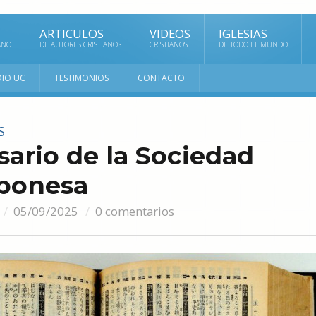
ARTICULOS
VIDEOS
IGLESIAS
ANO
DE AUTORES CRISTIANOS
CRISTIANOS
DE TODO EL MUNDO
DIO UC
TESTIMONIOS
CONTACTO
S
sario de la Sociedad
aponesa
05/09/2025
0 comentarios