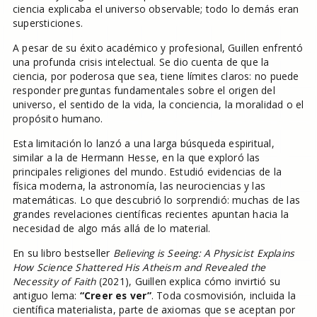
ciencia explicaba el universo observable; todo lo demás eran
supersticiones.
A pesar de su éxito académico y profesional, Guillen enfrentó
una profunda crisis intelectual. Se dio cuenta de que la
ciencia, por poderosa que sea, tiene límites claros: no puede
responder preguntas fundamentales sobre el origen del
universo, el sentido de la vida, la conciencia, la moralidad o el
propósito humano.
Esta limitación lo lanzó a una larga búsqueda espiritual,
similar a la de Hermann Hesse, en la que exploró las
principales religiones del mundo. Estudió evidencias de la
física moderna, la astronomía, las neurociencias y las
matemáticas. Lo que descubrió lo sorprendió: muchas de las
grandes revelaciones científicas recientes apuntan hacia la
necesidad de algo más allá de lo material.
En su libro bestseller
Believing is Seeing: A Physicist Explains
How Science Shattered His Atheism and Revealed the
Necessity of Faith
(2021), Guillen explica cómo invirtió su
antiguo lema:
“Creer es ver”
. Toda cosmovisión, incluida la
científica materialista, parte de axiomas que se aceptan por