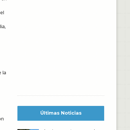
el
ia,
 la
Últimas Noticias
on