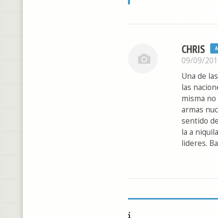
CHRIS
09/09/20
Una de las
las nacione
misma no 
armas nucl
sentido d
la a niqui
lideres. B