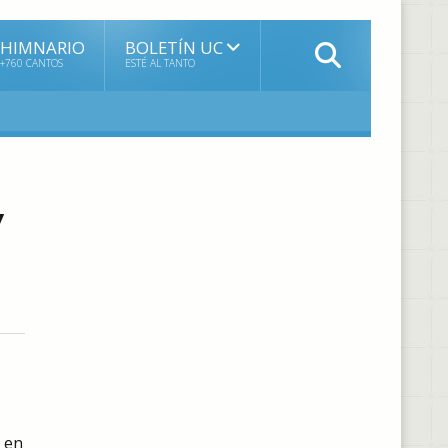
HIMNARIO
BOLETÍN UC
+760 CANTOS
ESTÉ AL TANTO
y
n en