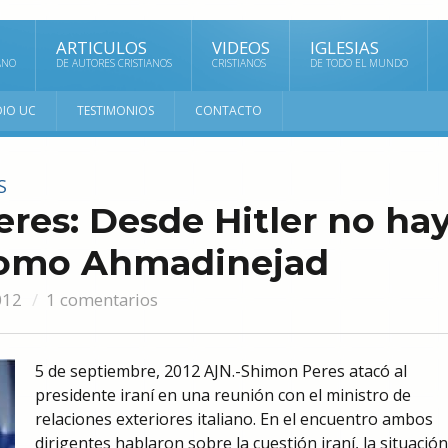
ARTICULOS
VIDEOS
IGLESIAS
ANO
DE AUTORES CRISTIANOS
CRISTIANOS
DE TODO EL MUNDO
DIO UC
TESTIMONIOS
CONTACTO
S
res: Desde Hitler no ha
como Ahmadinejad
012
1 comentarios
5 de septiembre, 2012 AJN.-Shimon Peres atacó al
presidente iraní en una reunión con el ministro de
relaciones exteriores italiano. En el encuentro ambos
dirigentes hablaron sobre la cuestión iraní, la situació