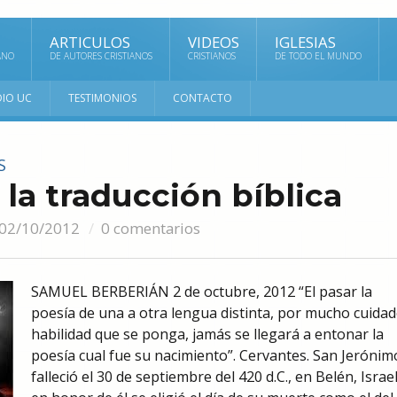
ARTICULOS
VIDEOS
IGLESIAS
ANO
DE AUTORES CRISTIANOS
CRISTIANOS
DE TODO EL MUNDO
DIO UC
TESTIMONIOS
CONTACTO
S
la traducción bíblica
02/10/2012
0 comentarios
SAMUEL BERBERIÁN 2 de octubre, 2012 “El pasar la
poesía de una a otra lengua distinta, por mucho cuidad
habilidad que se ponga, jamás se llegará a entonar la
poesía cual fue su nacimiento”. Cervantes. San Jerónim
falleció el 30 de septiembre del 420 d.C., en Belén, Israel