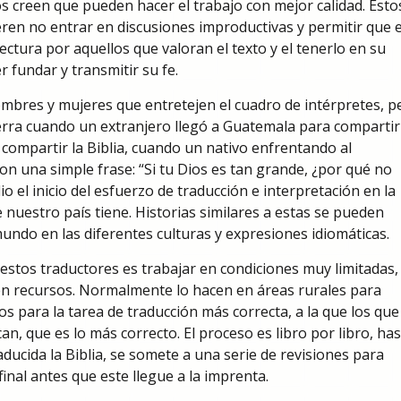
 creen que pueden hacer el trabajo con mejor calidad. Esto
eren no entrar en discusiones improductivas y permitir que e
lectura por aquellos que valoran el texto y el tenerlo en su
 fundar y transmitir su fe.
ombres y mujeres que entretejen el cuadro de intérpretes, p
ierra cuando un extranjero llegó a Guatemala para compartir
 compartir la Biblia, cuando un nativo enfrentando al
on una simple frase: “Si tu Dios es tan grande, ¿por qué no
io el inicio del esfuerzo de traducción e interpretación en la
 nuestro país tiene. Historias similares a estas se pueden
undo en las diferentes culturas y expresiones idiomáticas.
estos traductores es trabajar en condiciones muy limitadas,
ien recursos. Normalmente lo hacen en áreas rurales para
os para la tarea de traducción más correcta, a la que los que
can, que es lo más correcto. El proceso es libro por libro, ha
traducida la Biblia, se somete a una serie de revisiones para
inal antes que este llegue a la imprenta.