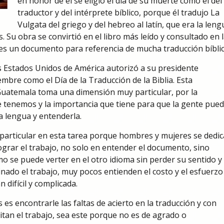
en honor de él se eligió el día de su muerte como el del
traductor y del intérprete bíblico, porque él tradujo La
Vulgata del griego y del hebreo al latín, que era la leng
 Su obra se convirtió en el libro más leído y consultado en 
es un documento para referencia de mucha traducción bíblic
s Estados Unidos de América autorizó a su presidente
mbre como el Día de la Traducción de la Biblia. Esta
Guatemala toma una dimensión muy particular, por la
ue tenemos y la importancia que tiene para que la gente pue
ia lengua y entenderla.
articular en esta tarea porque hombres y mujeres se dedi
grar el trabajo, no solo en entender el documento, sino
o se puede verter en el otro idioma sin perder su sentido y
nado el trabajo, muy pocos entienden el costo y el esfuerzo
 difícil y complicada.
es encontrarle las faltas de acierto en la traducción y con
tan el trabajo, sea este porque no es de agrado o