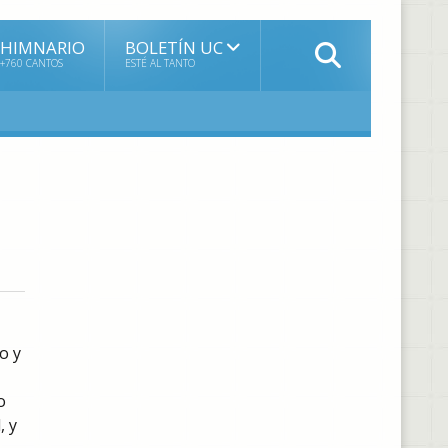
HIMNARIO
BOLETÍN UC
+760 CANTOS
ESTÉ AL TANTO
o y
o
, y