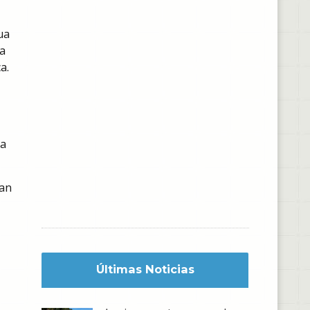
ua
la
a.
da
can
Últimas Noticias