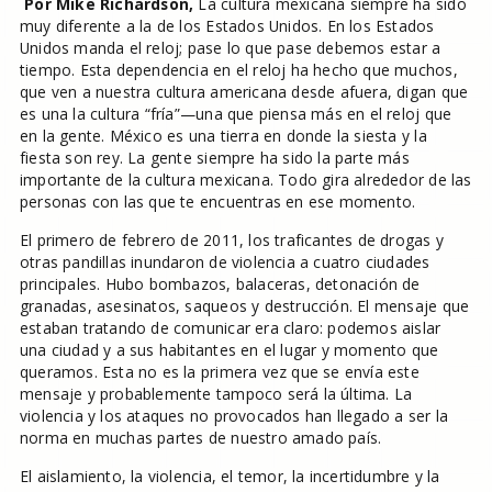
Por Mike Richardson,
La cultura mexicana siempre ha sido
muy diferente a la de los Estados Unidos. En los Estados
Unidos manda el reloj; pase lo que pase debemos estar a
tiempo. Esta dependencia en el reloj ha hecho que muchos,
que ven a nuestra cultura americana desde afuera, digan que
es una la cultura “fría”—una que piensa más en el reloj que
en la gente. México es una tierra en donde la siesta y la
fiesta son rey. La gente siempre ha sido la parte más
importante de la cultura mexicana. Todo gira alrededor de las
personas con las que te encuentras en ese momento.
El primero de febrero de 2011, los traficantes de drogas y
otras pandillas inundaron de violencia a cuatro ciudades
principales. Hubo bombazos, balaceras, detonación de
granadas, asesinatos, saqueos y destrucción. El mensaje que
estaban tratando de comunicar era claro: podemos aislar
una ciudad y a sus habitantes en el lugar y momento que
queramos. Esta no es la primera vez que se envía este
mensaje y probablemente tampoco será la última. La
violencia y los ataques no provocados han llegado a ser la
norma en muchas partes de nuestro amado país.
El aislamiento, la violencia, el temor, la incertidumbre y la