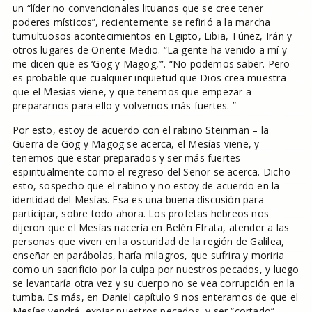
un “líder no convencionales lituanos que se cree tener
poderes místicos”, recientemente se refirió a la marcha
tumultuosos acontecimientos en Egipto, Libia, Túnez, Irán y
otros lugares de Oriente Medio. “La gente ha venido a mí y
me dicen que es ‘Gog y Magog,’”. “No podemos saber. Pero
es probable que cualquier inquietud que Dios crea muestra
que el Mesías viene, y que tenemos que empezar a
prepararnos para ello y volvernos más fuertes. ”
Por esto, estoy de acuerdo con el rabino Steinman – la
Guerra de Gog y Magog se acerca, el Mesías viene, y
tenemos que estar preparados y ser más fuertes
espiritualmente como el regreso del Señor se acerca. Dicho
esto, sospecho que el rabino y no estoy de acuerdo en la
identidad del Mesías. Esa es una buena discusión para
participar, sobre todo ahora. Los profetas hebreos nos
dijeron que el Mesías nacería en Belén Efrata, atender a las
personas que viven en la oscuridad de la región de Galilea,
enseñar en parábolas, haría milagros, que sufrira y moriria
como un sacrificio por la culpa por nuestros pecados, y luego
se levantaría otra vez y su cuerpo no se vea corrupción en la
tumba. Es más, en Daniel capítulo 9 nos enteramos de que el
Mesías vendrá, expiar nuestros pecados, y ser “cortado”