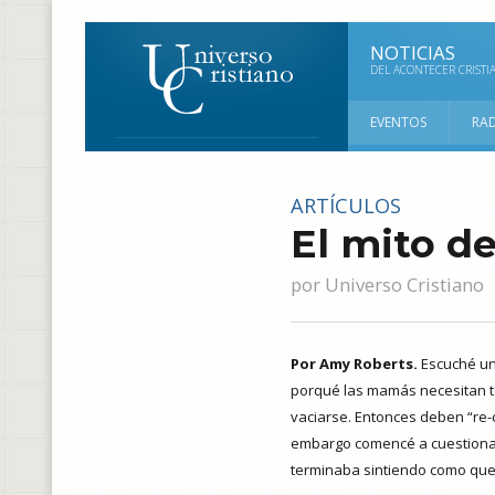
NOTICIAS
DEL ACONTECER CRISTI
EVENTOS
RA
ARTÍCULOS
El mito d
por
Universo Cristiano
Por Amy Roberts.
Escuché un
porqué las mamás necesitan to
vaciarse. Entonces deben “re
embargo comencé a cuestionar
terminaba sintiendo como que