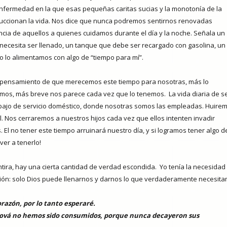
nfermedad en la que esas pequeñas caritas sucias y la monotonía de la
succionan la vida. Nos dice que nunca podremos sentirnos renovadas
cia de aquellos a quienes cuidamos durante el día y la noche. Señala un
ecesita ser llenado, un tanque que debe ser recargado con gasolina, un
o lo alimentamos con algo de “tiempo para mí”.
 pensamiento de que merecemos este tiempo para nosotras, más lo
mos, más breve nos parece cada vez que lo tenemos.
La vida diaria de s
abajo de servicio doméstico, donde nosotras somos las empleadas. Huire
. Nos cerraremos a nuestros hijos cada vez que ellos intenten invadir
 El no tener este tiempo arruinará nuestro día, y si logramos tener algo de
er a tenerlo!
tira, hay una cierta cantidad de verdad escondida.
Yo tenía la necesidad
ción: solo Dios puede llenarnos y darnos lo que verdaderamente necesita
razón, por lo tanto esperaré.
ehová no hemos sido consumidos, porque nunca decayeron sus