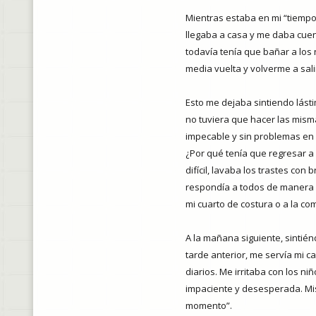
Mientras estaba en mi “tiempo
llegaba a casa y me daba cuen
todavía tenía que bañar a los 
media vuelta y volverme a sali
Esto me dejaba sintiendo lás
no tuviera que hacer las mism
impecable y sin problemas en 
¿Por qué tenía que regresar a
difícil, lavaba los trastes c
respondía a todos de manera c
mi cuarto de costura o a la co
A la mañana siguiente, sintién
tarde anterior, me servía mi
diarios. Me irritaba con los 
impaciente y desesperada. Mi
momento”.