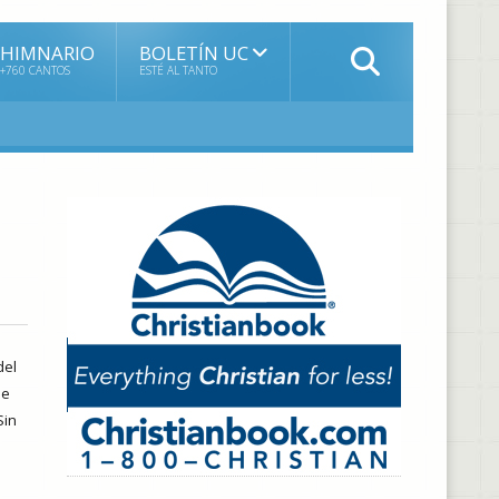
HIMNARIO
BOLETÍN UC
+760 CANTOS
ESTÉ AL TANTO
del
de
Sin