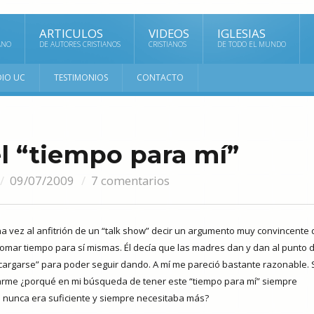
ARTICULOS
VIDEOS
IGLESIAS
ANO
DE AUTORES CRISTIANOS
CRISTIANOS
DE TODO EL MUNDO
DIO UC
TESTIMONIOS
CONTACTO
el “tiempo para mí”
09/07/2009
7 comentarios
a vez al anfitrión de un “talk show” decir un argumento muy convincente 
mar tiempo para sí mismas. Él decía que las madres dan y dan al punto 
-cargarse” para poder seguir dando.
A mí me pareció bastante razonable. 
me ¿porqué en mi búsqueda de tener este “tiempo para mí” siempre
 nunca era suficiente y siempre necesitaba más?