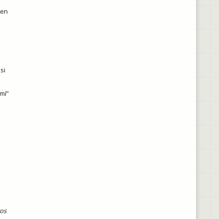
den
si
mí”
ros