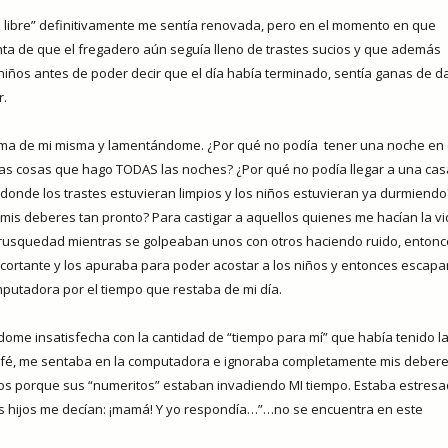
 libre” definitivamente me sentía renovada, pero en el momento en que
ta de que el fregadero aún seguía lleno de trastes sucios y que además
niños antes de poder decir que el día había terminado, sentía ganas de d
r.
tima de mi misma y lamentándome. ¿Por qué no podía
tener una noche en
as cosas que hago TODAS las noches? ¿Por qué no podía llegar a una cas
donde los trastes estuvieran limpios y los niños estuvieran ya durmiendo
 mis deberes tan pronto? Para castigar a aquellos quienes me hacían la v
on brusquedad mientras se golpeaban unos con otros haciendo ruido, enton
ortante y los apuraba para poder acostar a los niños y entonces escapa
mputadora por el tiempo que restaba de mi día.
dome insatisfecha con la cantidad de “tiempo para mí” que había tenido l
 café, me sentaba en la computadora e ignoraba completamente mis deber
niños porque sus “numeritos” estaban invadiendo MI tiempo. Estaba estresa
s hijos me decían: ¡mamá! Y yo respondía…”…no se encuentra en este