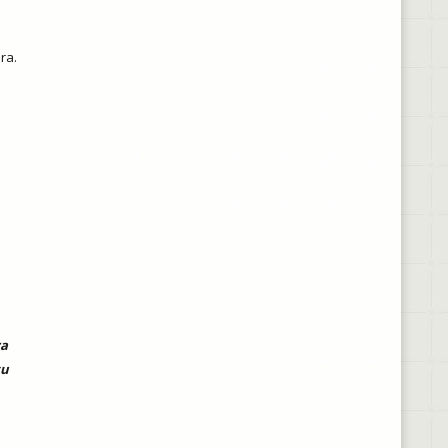
ra.
ra
tu