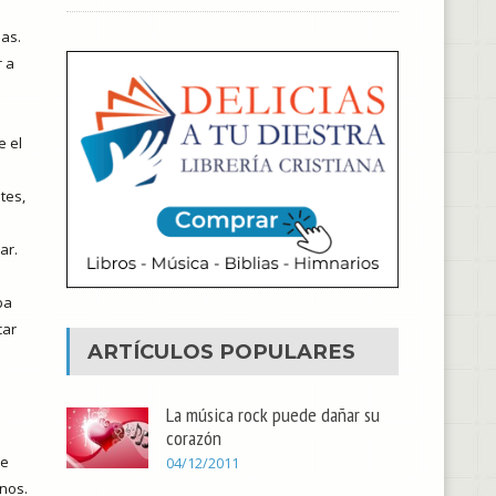
as.
r a
e el
tes,
ar.
ba
car
ARTÍCULOS POPULARES
La música rock puede dañar su
corazón
i
de
04/12/2011
nos.