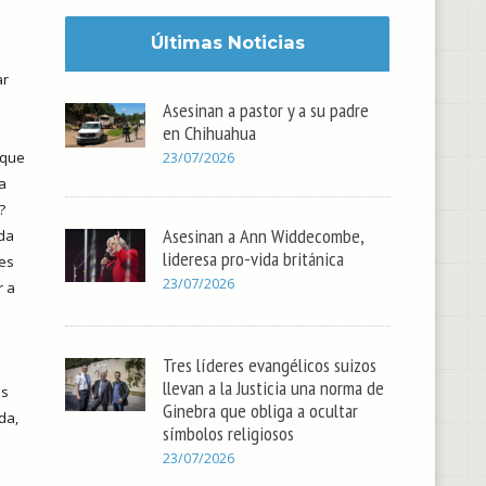
Últimas Noticias
ar
Asesinan a pastor y a su padre
en Chihuahua
 que
23/07/2026
a
?
Asesinan a Ann Widdecombe,
ida
lideresa pro-vida británica
ces
23/07/2026
r a
Tres líderes evangélicos suizos
a
llevan a la Justicia una norma de
es
Ginebra que obliga a ocultar
da,
símbolos religiosos
23/07/2026