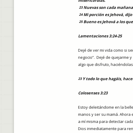
misericordias.
Nuevas son cada mañana;
23
Mi porción es Jehová, dij
24
Bueno es Jehová a los que 
25
Lamentaciones 3:24-25
Dejé de ver mi vida como si se
negocio”.
Dejé de quejarme y 
algo que disfruto, haciéndola
Y todo lo que hagáis, hace
23
Colosenses 3:23
Estoy deleitándome en la belle
manos y ser su mamá. Ahora 
a mí misma para detectar cad
Dios inmediatamente para ren