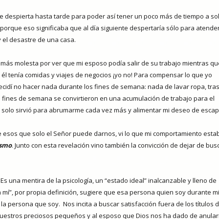
despierta hasta tarde para poder así tener un poco más de tiempo a sol
 porque eso significaba que al día siguiente despertaría sólo para atende
y el desastre de una casa.
ás molesta por ver que mi esposo podía salir de su trabajo mientras qu
l tenía comidas y viajes de negocios ¡yo no! Para compensar lo que yo
ecidí no hacer nada durante los fines de semana: nada de lavar ropa, tras
fines de semana se convirtieron en una acumulación de trabajo para el
 solo sirvió para abrumarme cada vez más y alimentar mi deseo de escap
 esos que solo el Señor puede darnos, vi lo que mi comportamiento esta
ísmo
. Junto con esta revelación vino también la convicción de dejar de bus
 Es una mentira de la psicología, un “estado ideal” inalcanzable y lleno de
a mí”, por propia definición, sugiere que esa persona quien soy durante m
d la persona que soy.
Nos incita a buscar satisfacción fuera de los títulos 
nuestros preciosos pequeños y al esposo que Dios nos ha dado de anular