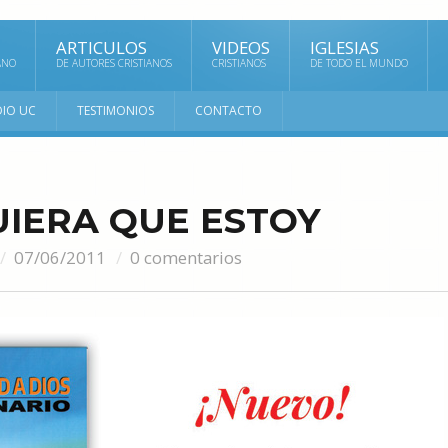
ARTICULOS
VIDEOS
IGLESIAS
ANO
DE AUTORES CRISTIANOS
CRISTIANOS
DE TODO EL MUNDO
DIO UC
TESTIMONIOS
CONTACTO
IERA QUE ESTOY
07/06/2011
0 comentarios