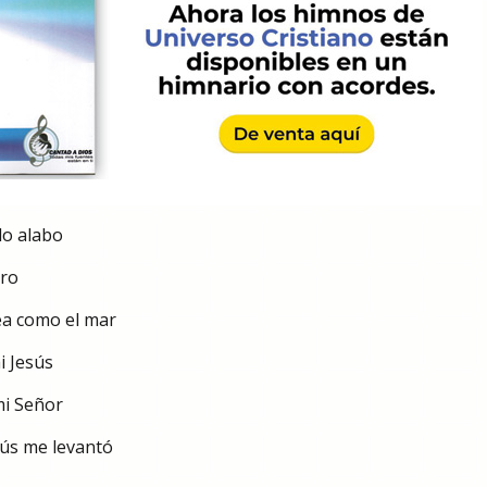
lo alabo
ro
a como el mar
i Jesús
mi Señor
ús me levantó