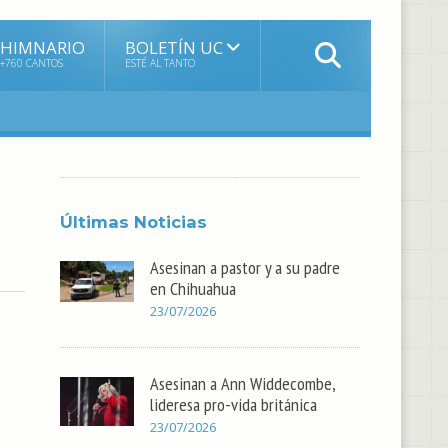
HIMNARIO
BOLETÍN UC
+760 CANTOS
ESTÉ AL TANTO
Últimas Noticias
Asesinan a pastor y a su padre
en Chihuahua
23/07/2026
Asesinan a Ann Widdecombe,
lideresa pro-vida británica
23/07/2026