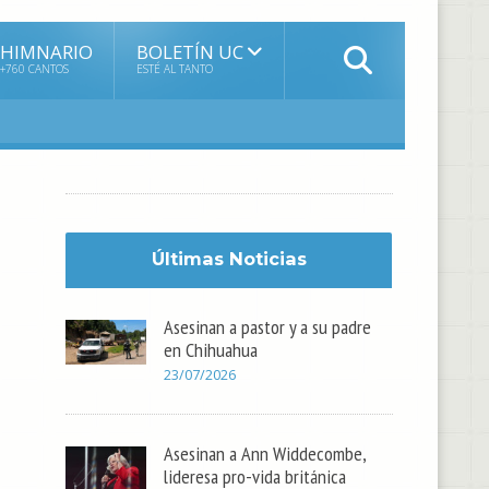
HIMNARIO
BOLETÍN UC
+760 CANTOS
ESTÉ AL TANTO
Últimas Noticias
Asesinan a pastor y a su padre
en Chihuahua
23/07/2026
Asesinan a Ann Widdecombe,
lideresa pro-vida británica