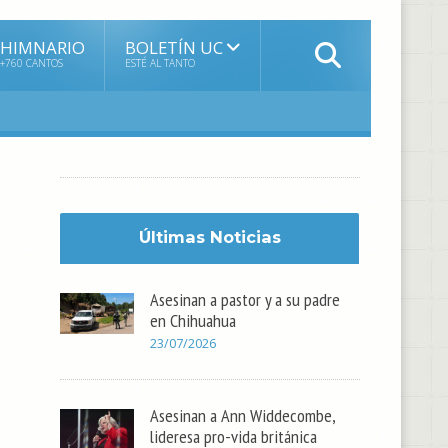
HIMNARIO
BOLETÍN UC
+760 CANTOS
ESTÉ AL TANTO
Últimas Noticias
Asesinan a pastor y a su padre
en Chihuahua
23/07/2026
Asesinan a Ann Widdecombe,
lideresa pro-vida británica