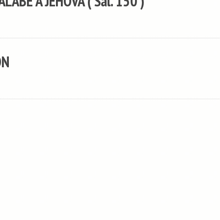
LABE A JEHOVA ( Sal. 150 )
ON