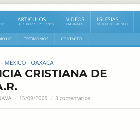
ARTICULOS
VIDEOS
IGLESIAS
ANO
DE AUTORES CRISTIANOS
CRISTIANOS
DE TODO EL MUNDO
DIO UC
TESTIMONIOS
CONTACTO
 - MEXICO
-
OAXACA
CIA CRISTIANA DE
.R.
NAVA
15/09/2009
3 comentarios