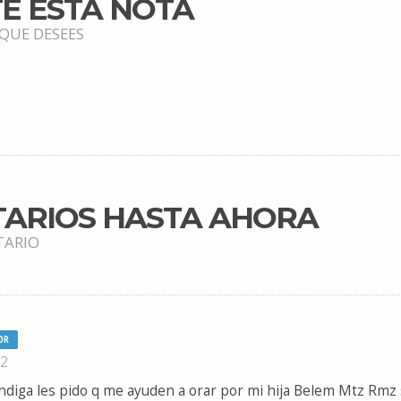
E ESTA NOTA
 QUE DESEES
TARIOS HASTA AHORA
TARIO
OR
12
ndiga les pido q me ayuden a orar por mi hija Belem Mtz Rmz