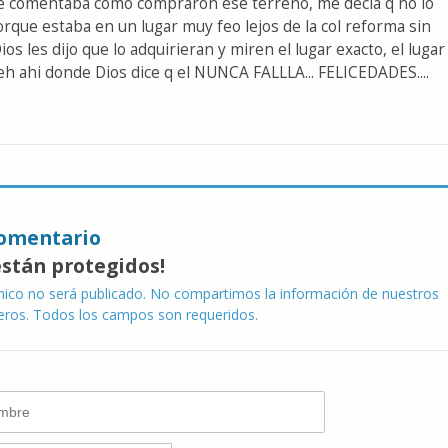
e comentaba como compraron ese terreno, me decia q no lo
rque estaba en un lugar muy feo lejos de la col reforma sin
os les dijo que lo adquirieran y miren el lugar exacto, el lugar
eh ahi donde Dios dice q el NUNCA FALLLA... FELICEDADES....
omentario
están protegidos!
nico no será publicado. No compartimos la información de nuestros
eros. Todos los campos son requeridos.