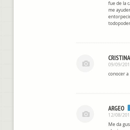
fue de la 
me ayuden 
entorpeci
todopodero
CRISTINA
09/09/20
conocer a
ARGEO
12/08/20
Me da gust