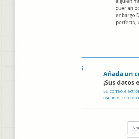
alguien m
querian po
enbargo Di
perfecto, 
Añada un c
¡Sus datos 
Su correo electró
usuarios con terc