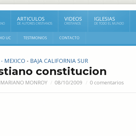
ARTICULOS
VIDEOS
IGLESIAS
ANO
DE AUTORES CRISTIANOS
CRISTIANOS
DE TODO EL MUNDO
DIO UC
TESTIMONIOS
CONTACTO
 - MEXICO
-
BAJA CALIFORNIA SUR
stiano constitucion
 MARIANO MONROY
08/10/2009
0 comentarios