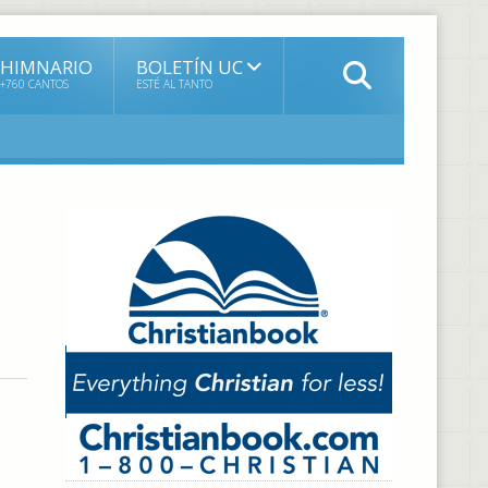
HIMNARIO
BOLETÍN UC
+760 CANTOS
ESTÉ AL TANTO