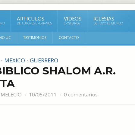
ARTICULOS
VIDEOS
IGLESIAS
ANO
DE AUTORES CRISTIANOS
CRISTIANOS
DE TODO EL MUNDO
DIO UC
TESTIMONIOS
CONTACTO
 - MEXICO
-
GUERRERO
IBLICO SHALOM A.R.
STA
 MELECIO
10/05/2011
0 comentarios