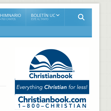
HIMNARIO
BOLETÍN UC
+760 CANTOS
ESTÉ AL TANTO