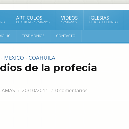
ARTICULOS
VIDEOS
IGLESIAS
ANO
DE AUTORES CRISTIANOS
CRISTIANOS
DE TODO EL MUNDO
DIO UC
TESTIMONIOS
CONTACTO
 - MEXICO
-
COAHUILA
 dios de la profecia
LLAMAS
20/10/2011
0 comentarios