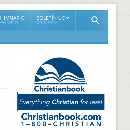
HIMNARIO
BOLETÍN UC
+760 CANTOS
ESTÉ AL TANTO