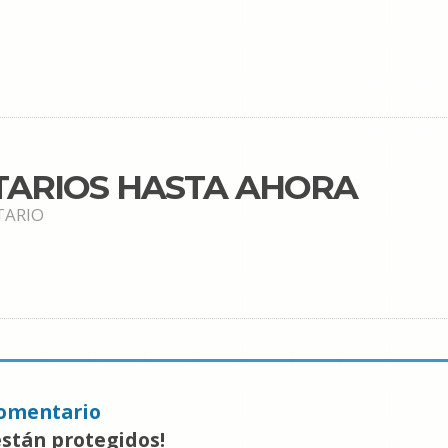
TARIOS HASTA AHORA
TARIO
omentario
están protegidos!