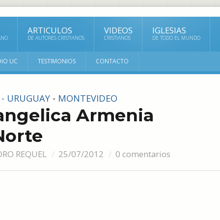
ARTICULOS
VIDEOS
IGLESIAS
ANO
DE AUTORES CRISTIANOS
CRISTIANOS
DE TODO EL MUNDO
DIO UC
TESTIMONIOS
CONTACTO
S - URUGUAY
-
MONTEVIDEO
vangelica Armenia
Norte
DRO REQUEL
25/07/2012
0 comentarios