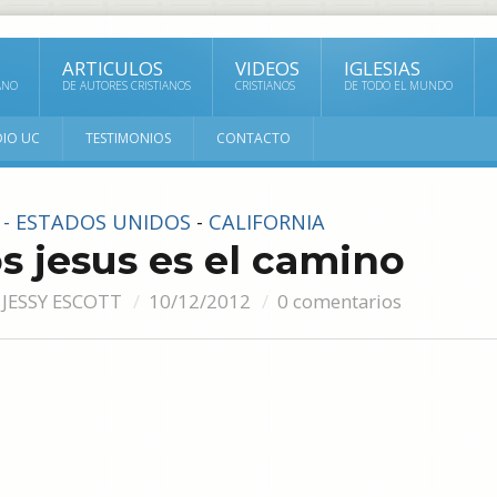
ARTICULOS
VIDEOS
IGLESIAS
ANO
DE AUTORES CRISTIANOS
CRISTIANOS
DE TODO EL MUNDO
DIO UC
TESTIMONIOS
CONTACTO
S - ESTADOS UNIDOS
-
CALIFORNIA
s jesus es el camino
JESSY ESCOTT
10/12/2012
0 comentarios