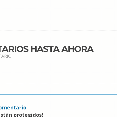
TARIOS HASTA AHORA
TARIO
omentario
están protegidos!