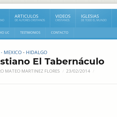
ARTICULOS
VIDEOS
IGLESIAS
ANO
DE AUTORES CRISTIANOS
CRISTIANOS
DE TODO EL MUNDO
DIO UC
TESTIMONIOS
CONTACTO
 - MEXICO
-
HIDALGO
istiano El Tabernáculo
RO MATEO MARTINEZ FLORES
23/02/2014