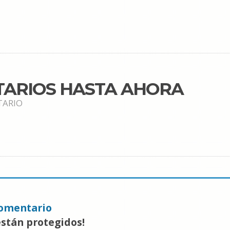
TARIOS HASTA AHORA
TARIO
omentario
están protegidos!