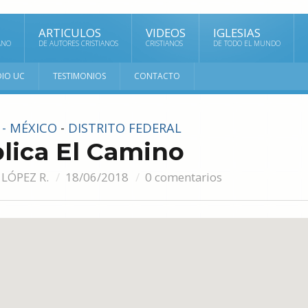
ARTICULOS
VIDEOS
IGLESIAS
ANO
DE AUTORES CRISTIANOS
CRISTIANOS
DE TODO EL MUNDO
DIO UC
TESTIMONIOS
CONTACTO
 - MÉXICO
-
DISTRITO FEDERAL
blica El Camino
 LÓPEZ R.
18/06/2018
0 comentarios