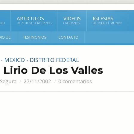
ARTICULOS
VIDEOS
IGLESIAS
ANO
DE AUTORES CRISTIANOS
CRISTIANOS
DE TODO EL MUNDO
DIO UC
TESTIMONIOS
CONTACTO
 - MEXICO
-
DISTRITO FEDERAL
, Lirio De Los Valles
 Segura
27/11/2002
0 comentarios