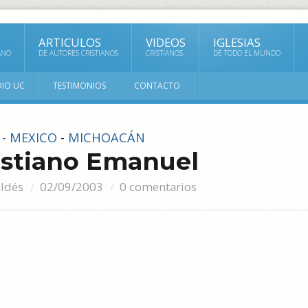
ARTICULOS
VIDEOS
IGLESIAS
ANO
DE AUTORES CRISTIANOS
CRISTIANOS
DE TODO EL MUNDO
DIO UC
TESTIMONIOS
CONTACTO
 - MEXICO
-
MICHOACÁN
istiano Emanuel
aldés
02/09/2003
0 comentarios