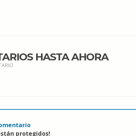
TARIOS HASTA AHORA
TARIO
omentario
están protegidos!