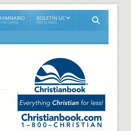
HIMNARIO
BOLETÍN UC
+760 CANTOS
ESTÉ AL TANTO