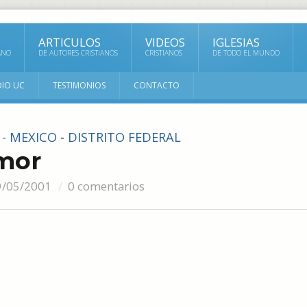
ARTICULOS
VIDEOS
IGLESIAS
ANO
DE AUTORES CRISTIANOS
CRISTIANOS
DE TODO EL MUNDO
DIO UC
TESTIMONIOS
CONTACTO
 - MEXICO
-
DISTRITO FEDERAL
mor
9/05/2001
0 comentarios