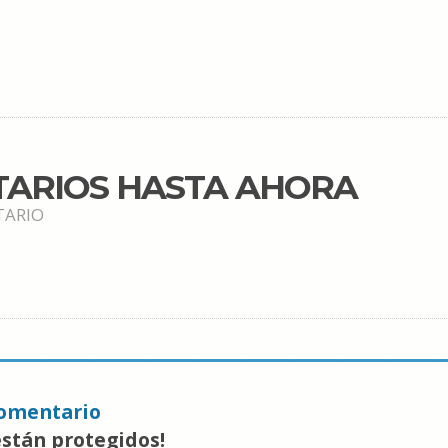
TARIOS HASTA AHORA
TARIO
omentario
están protegidos!