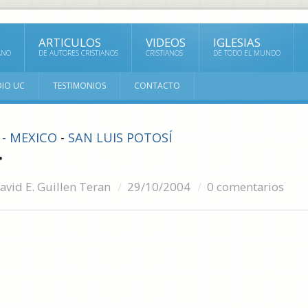
ARTICULOS
VIDEOS
IGLESIAS
ANO
DE AUTORES CRISTIANOS
CRISTIANOS
DE TODO EL MUNDO
DIO UC
TESTIMONIOS
CONTACTO
 - MEXICO
-
SAN LUIS POTOSÍ
r
avid E. Guillen Teran
29/10/2004
0 comentarios