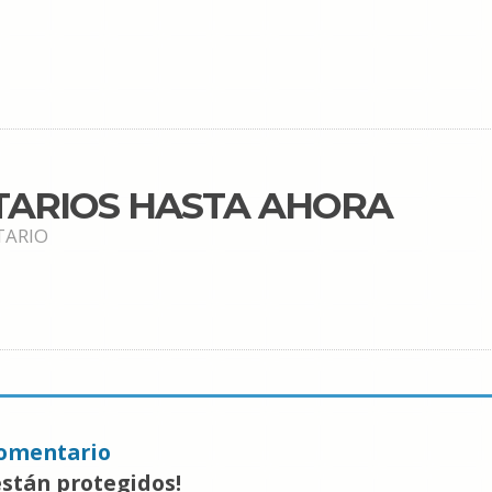
TARIOS HASTA AHORA
TARIO
omentario
están protegidos!