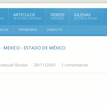
ARTICULOS
VIDEOS
IGLESIAS
ANO
DE AUTORES CRISTIANOS
CRISTIANOS
DE TODO EL MUNDO
DIO UC
TESTIMONIOS
CONTACTO
 - MEXICO
-
ESTADO DE MÉXICO
Ezequiel Bustos
28/11/2003
1 comentarios