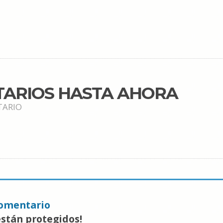
TARIOS HASTA AHORA
TARIO
omentario
están protegidos!