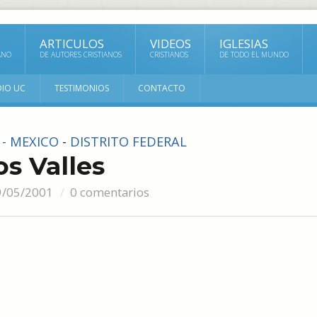
ARTICULOS
VIDEOS
IGLESIAS
ANO
DE AUTORES CRISTIANOS
CRISTIANOS
DE TODO EL MUNDO
DIO UC
TESTIMONIOS
CONTACTO
 - MEXICO
-
DISTRITO FEDERAL
os Valles
9/05/2001
0 comentarios