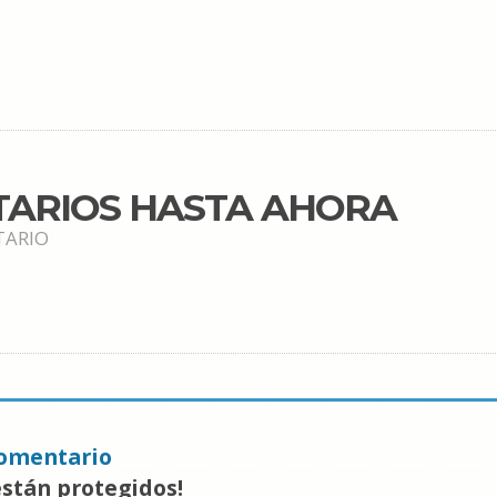
TARIOS HASTA AHORA
TARIO
omentario
están protegidos!