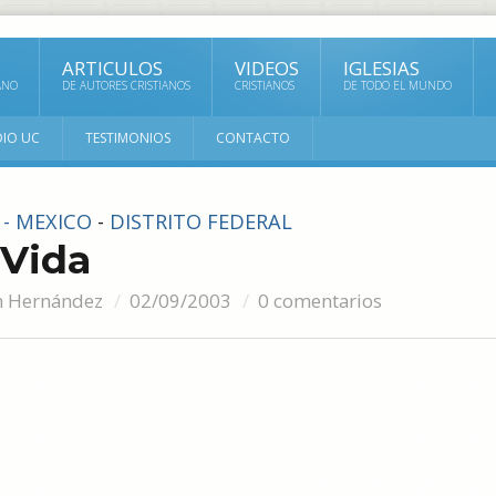
ARTICULOS
VIDEOS
IGLESIAS
ANO
DE AUTORES CRISTIANOS
CRISTIANOS
DE TODO EL MUNDO
DIO UC
TESTIMONIOS
CONTACTO
 - MEXICO
-
DISTRITO FEDERAL
Vida
 Hernández
02/09/2003
0 comentarios