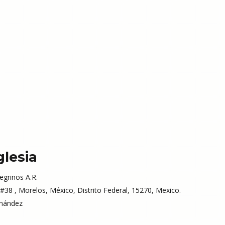
glesia
grinos A.R.
 #38 , Morelos, México, Distrito Federal, 15270, Mexico.
nández