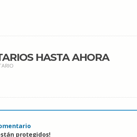
TARIOS HASTA AHORA
TARIO
omentario
están protegidos!