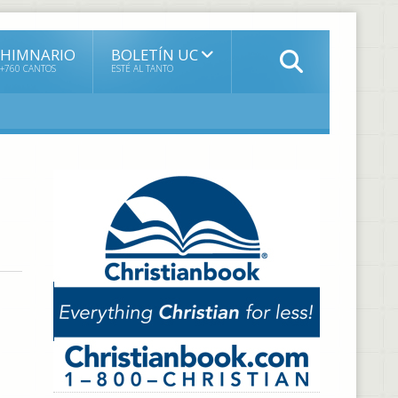
HIMNARIO
BOLETÍN UC
+760 CANTOS
ESTÉ AL TANTO