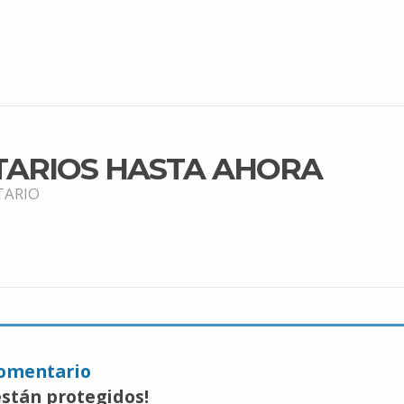
TARIOS HASTA AHORA
TARIO
omentario
están protegidos!