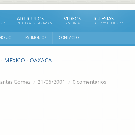
ARTICULOS
VIDEOS
IGLESIAS
ANO
DE AUTORES CRISTIANOS
CRISTIANOS
DE TODO EL MUNDO
DIO UC
TESTIMONIOS
CONTACTO
 - MEXICO
-
OAXACA
rvantes Gomez
21/06/2001
0 comentarios