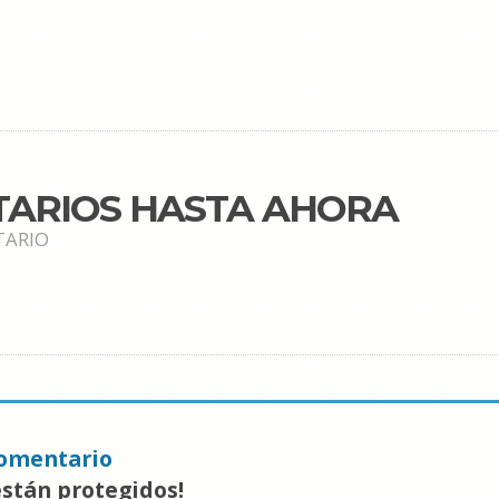
TARIOS HASTA AHORA
TARIO
omentario
están protegidos!