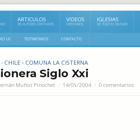
ARTICULOS
VIDEOS
IGLESIAS
ANO
DE AUTORES CRISTIANOS
CRISTIANOS
DE TODO EL MUNDO
DIO UC
TESTIMONIOS
CONTACTO
- CHILE
-
COMUNA LA CISTERNA
ionera Siglo Xxi
Hernán Muñoz Pinochet
14/05/2004
0 comentarios