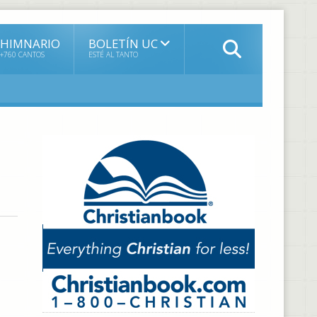
HIMNARIO
BOLETÍN UC
+760 CANTOS
ESTÉ AL TANTO