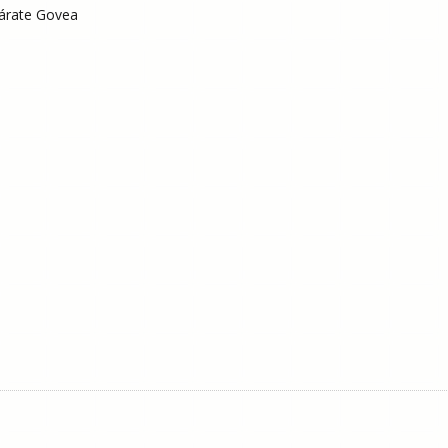
Zárate Govea
8