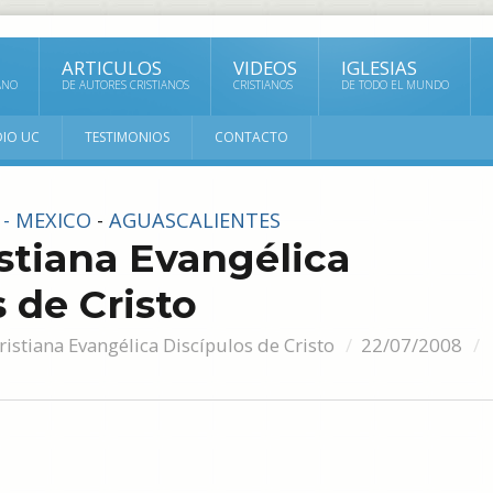
ARTICULOS
VIDEOS
IGLESIAS
ANO
DE AUTORES CRISTIANOS
CRISTIANOS
DE TODO EL MUNDO
DIO UC
TESTIMONIOS
CONTACTO
 - MEXICO
-
AGUASCALIENTES
istiana Evangélica
 de Cristo
Cristiana Evangélica Discípulos de Cristo
22/07/2008