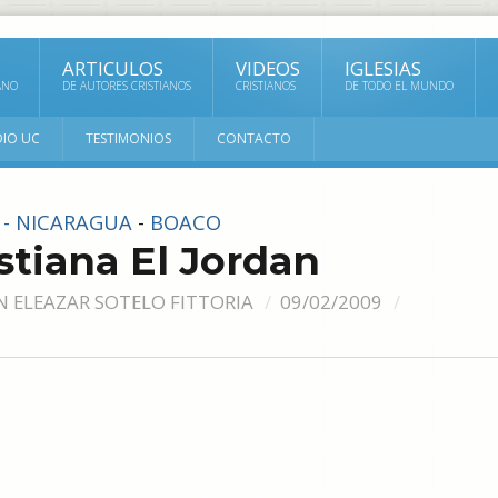
ARTICULOS
VIDEOS
IGLESIAS
ANO
DE AUTORES CRISTIANOS
CRISTIANOS
DE TODO EL MUNDO
DIO UC
TESTIMONIOS
CONTACTO
S - NICARAGUA
-
BOACO
istiana El Jordan
N ELEAZAR SOTELO FITTORIA
09/02/2009