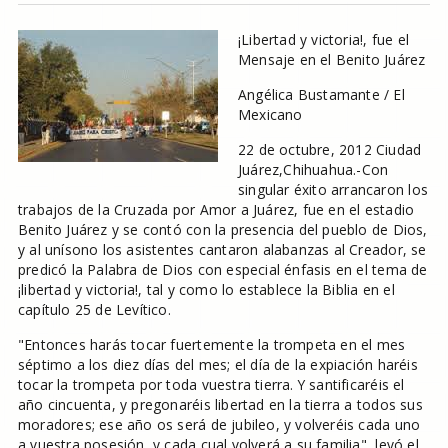
¡Libertad y victoria!, fue el
Mensaje en el Benito Juárez
Angélica Bustamante / El
Mexicano
22 de octubre, 2012 Ciudad
Juárez,Chihuahua.-Con
singular éxito arrancaron los
trabajos de la Cruzada por Amor a Juárez, fue en el estadio
Benito Juárez y se contó con la presencia del pueblo de Dios,
y al unísono los asistentes cantaron alabanzas al Creador, se
predicó la Palabra de Dios con especial énfasis en el tema de
¡libertad y victoria!, tal y como lo establece la Biblia en el
capítulo 25 de Levítico.
"Entonces harás tocar fuertemente la trompeta en el mes
séptimo a los diez días del mes; el día de la expiación haréis
tocar la trompeta por toda vuestra tierra. Y santificaréis el
año cincuenta, y pregonaréis libertad en la tierra a todos sus
moradores; ese año os será de jubileo, y volveréis cada uno
a vuestra posesión, y cada cual volverá a su familia", leyó el