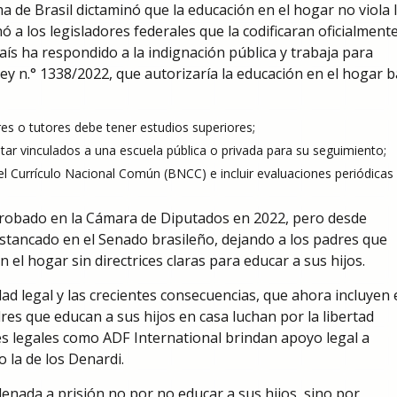
a de Brasil dictaminó que la educación en el hogar no viola 
 a los legisladores federales que la codificaran oficialmente.
ís ha respondido a la indignación pública y trabaja para
ey n.° 1338/2022, que autorizaría la educación en el hogar b
es o tutores debe tener estudios superiores;
ar vinculados a una escuela pública o privada para su seguimiento;
l Currículo Nacional Común (BNCC) e incluir evaluaciones periódicas 
aprobado en la Cámara de Diputados en 2022, pero desde
stancado en el Senado brasileño, dejando a los padres que
 el hogar sin directrices claras para educar a sus hijos.
d legal y las crecientes consecuencias, que ahora incluyen 
res que educan a sus hijos en casa luchan por la libertad
s legales como ADF International brindan apoyo legal a
 la de los Denardi.
nada a prisión no por no educar a sus hijos, sino por