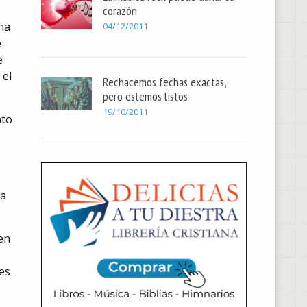
corazón
na
04/12/2011
e
e
 el
Rechacemos fechas exactas,
pero estemos listos
19/10/2011
ato
la
en
es