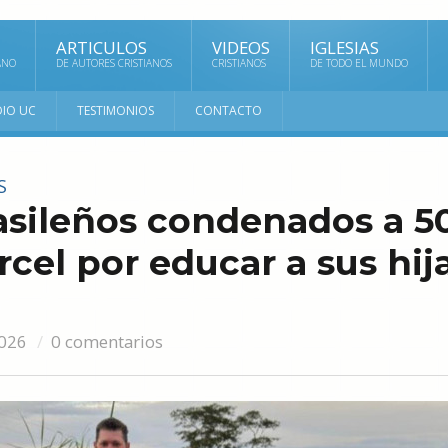
ARTICULOS
VIDEOS
IGLESIAS
ANO
DE AUTORES CRISTIANOS
CRISTIANOS
DE TODO EL MUNDO
DIO UC
TESTIMONIOS
CONTACTO
S
asileños condenados a 5
rcel por educar a sus hij
026
0 comentarios