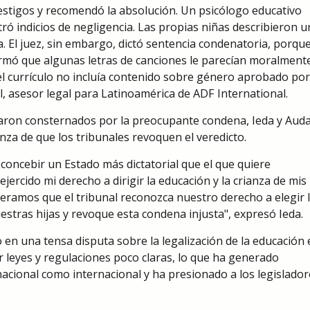
 testigos y recomendó la absolución. Un psicólogo educativo
ó indicios de negligencia. Las propias niñas describieron u
a. El juez, sin embargo, dictó sentencia condenatoria, porqu
irmó que algunas letras de canciones le parecían moralment
l currículo no incluía contenido sobre género aprobado por
hl, asesor legal para Latinoamérica de ADF International.
ron consternados por la preocupante condena, Ieda y Aud
za de que los tribunales revoquen el veredicto.
oncebir un Estado más dictatorial que el que quiere
ercido mi derecho a dirigir la educación y la crianza de mis
peramos que el tribunal reconozca nuestro derecho a elegir 
stras hijas y revoque esta condena injusta", expresó Ieda.
o en una tensa disputa sobre la legalización de la educación 
 leyes y regulaciones poco claras, lo que ha generado
 nacional como internacional y ha presionado a los legislador