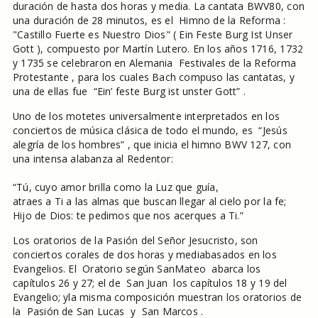
duración de hasta dos horas y media. La cantata BWV80, con
una duración de 28 minutos, es el Himno de la Reforma :
"Castillo Fuerte es Nuestro Dios" ( Ein Feste Burg Ist Unser
Gott ), compuesto por Martín Lutero. En los años 1716, 1732
y 1735 se celebraron en Alemania Festivales de la Reforma
Protestante , para los cuales Bach compuso las cantatas, y
una de ellas fue “Ein’ feste Burg ist unster Gott” .
Uno de los motetes universalmente interpretados en los
conciertos de música clásica de todo el mundo, es “Jesús
alegría de los hombres” , que inicia el himno BWV 127, con
una intensa alabanza al Redentor:
“Tú, cuyo amor brilla como la Luz que guía,
atraes a Ti a las almas que buscan llegar al cielo por la fe;
Hijo de Dios: te pedimos que nos acerques a Ti.”
Los oratorios de la Pasión del Señor Jesucristo, son
conciertos corales de dos horas y mediabasados en los
Evangelios. El Oratorio según SanMateo abarca los
capítulos 26 y 27; el de San Juan los capítulos 18 y 19 del
Evangelio; yla misma composición muestran los oratorios de
la Pasión de San Lucas y San Marcos .