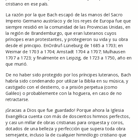
cristiano en ese país.
La razón por la que Bach escapó de las manos del Sacro
Imperio Germano austríaco y de los reyes de Europa fue que
siempre residió en la comunidad de las Provincias Unidas, en
la región de Brandemburgo, que eran luteranos cuyos
príncipes eran protestantes, y protegieron su vida y su obra
desde el principio. EnOrdruf-Lüneburg de 1685 a 1703; en
Weimar de 1703 a 1704; Arnstadt 1704 a 1707; Mulhausen
1707 a 1723; y finalmente en Leipzig, de 1723 a 1750, año en
que murió.
De no haber sido protegido por los príncipes luteranos, Bach
habría sido condenando por utilizar la Biblia en su música, y
castigado con el destierro, o a prisión perpetua (como
Galileo) o probablemente con la hoguera, en caso de no
retractarse.
¡Gracias a Dios que fue guardado! Porque ahora la Iglesia
Evangélica cuenta con más de doscientos himnos perfectos,
y casi un millar de obras cristianas para orquesta y coros,
dotados de una belleza y perfección que supera toda obra
semejante, incluso la de cualquier himnólogo cristiano que