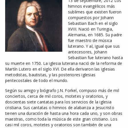
13 de septiembre, 2012 Los
himnos evangélicos más
sublimes que existen fueron
compuestos por Johann
Sebastian Bach en el siglo
XVIII. Nació en Turingia,
Alemania, en 1685. Su padre
fue maestro de música
luterano. Y al, igual que sus
antecesores, Johann
Sebastian fue luterano hasta
su muerte en 1750. La iglesia luterana nació de la reforma de
Martín Lutero en el siglo XVI. De ella derivaron las iglesias
metodistas, bautistas, y las posteriores iglesias
pentecostales de todo el mundo.
Según su amigo y biógrafo J.N. Forkel, compuso más de mil
conciertos, cerca de mil coros, motetes y oratorios, y
doscientas siete cantatas para los servicios de la iglesia
cristiana. Sus cantatas o himnos de alabanza a Jesucristo
tienen una duración de hasta una hora cada uno, y son obras
maestras, como toda la música de este gran cristiano. Los
casi mil coros, motetes y oratorios son también de una