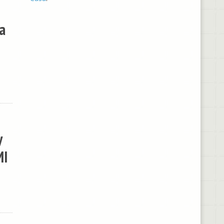
a
y
MI