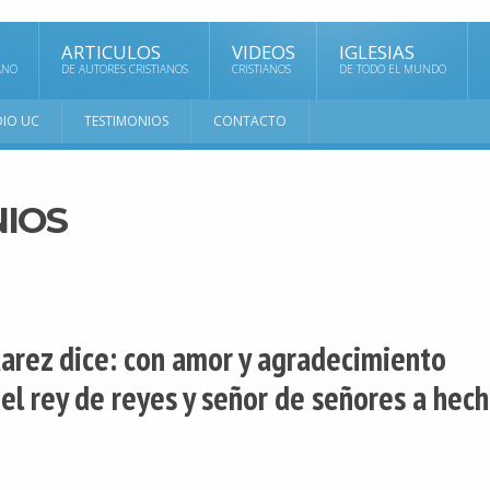
ARTICULOS
VIDEOS
IGLESIAS
ANO
DE AUTORES CRISTIANOS
CRISTIANOS
DE TODO EL MUNDO
DIO UC
TESTIMONIOS
CONTACTO
IOS
uarez dice: con amor y agradecimiento
el rey de reyes y señor de señores a hec