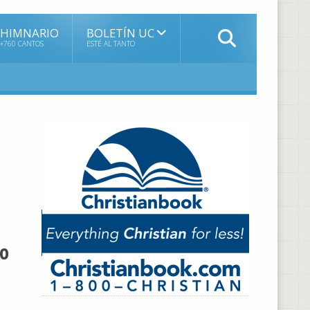
HIMNARIO
BOLETÍN UC
+760 CANTOS
ESTÉ AL TANTO
ho