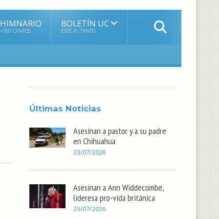
HIMNARIO
BOLETÍN UC
+760 CANTOS
ESTÉ AL TANTO
Últimas Noticias
Asesinan a pastor y a su padre
en Chihuahua
23/07/2026
Asesinan a Ann Widdecombe,
lideresa pro-vida británica
23/07/2026