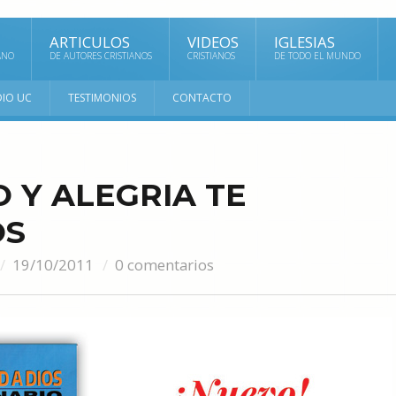
ARTICULOS
VIDEOS
IGLESIAS
ANO
DE AUTORES CRISTIANOS
CRISTIANOS
DE TODO EL MUNDO
DIO UC
TESTIMONIOS
CONTACTO
 Y ALEGRIA TE
OS
19/10/2011
0 comentarios