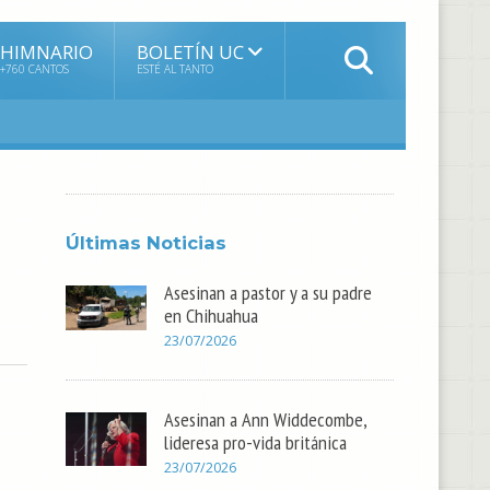
HIMNARIO
BOLETÍN UC
+760 CANTOS
ESTÉ AL TANTO
Últimas Noticias
Asesinan a pastor y a su padre
en Chihuahua
23/07/2026
Asesinan a Ann Widdecombe,
lideresa pro-vida británica
23/07/2026