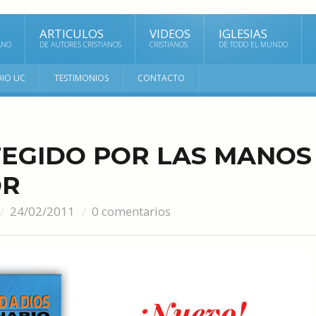
ARTICULOS
VIDEOS
IGLESIAS
ANO
DE AUTORES CRISTIANOS
CRISTIANOS
DE TODO EL MUNDO
DIO UC
TESTIMONIOS
CONTACTO
TEGIDO POR LAS MANOS
OR
24/02/2011
0 comentarios