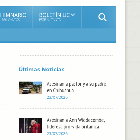
HIMNARIO
BOLETÍN UC
+760 CANTOS
ESTÉ AL TANTO
Últimas Noticias
Asesinan a pastor y a su padre
en Chihuahua
23/07/2026
Asesinan a Ann Widdecombe,
lideresa pro-vida británica
23/07/2026