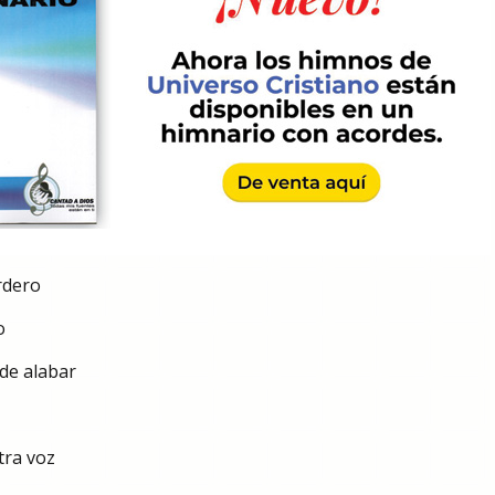
rdero
o
 de alabar
tra voz