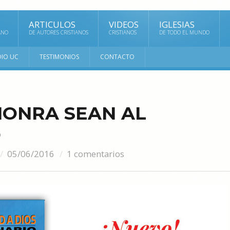
ARTICULOS
VIDEOS
IGLESIAS
ANO
DE AUTORES CRISTIANOS
CRISTIANOS
DE TODO EL MUNDO
DIO UC
TESTIMONIOS
CONTACTO
HONRA SEAN AL
O
05/06/2016
1 comentarios