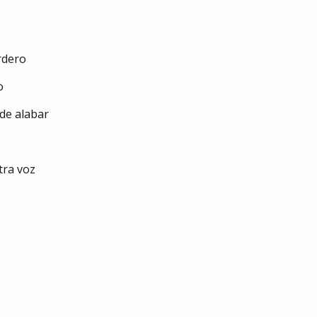
rdero
o
 de alabar
tra voz