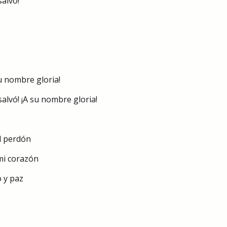
salvó!
su nombre gloria!
alvó! ¡A su nombre gloria!
el perdón
mi corazón
 y paz