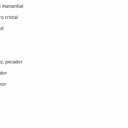
n manantial
o cristal
ed
uz, pecador
ador
amor