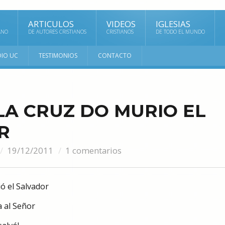
ARTICULOS
VIDEOS
IGLESIAS
ANO
DE AUTORES CRISTIANOS
CRISTIANOS
DE TODO EL MUNDO
DIO UC
TESTIMONIOS
CONTACTO
LA CRUZ DO MURIO EL
R
19/12/2011
1 comentarios
ió el Salvador
 al Señor