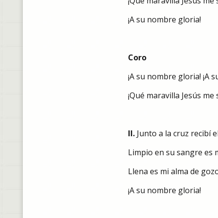
¡Qué maravilla Jesús me 
¡A su nombre gloria!
Coro
¡A su nombre gloria! ¡A 
¡Qué maravilla Jesús me s
II.
Junto a la cruz recibí 
Limpio en su sangre es 
Llena es mi alma de gozo
¡A su nombre gloria!