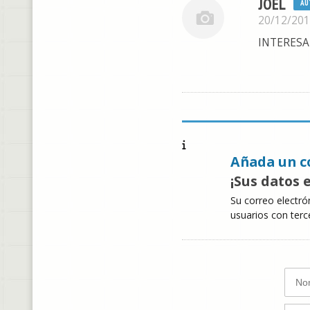
JOEL
AU
20/12/20
INTERES
Añada un c
¡Sus datos 
Su correo electró
usuarios con terc