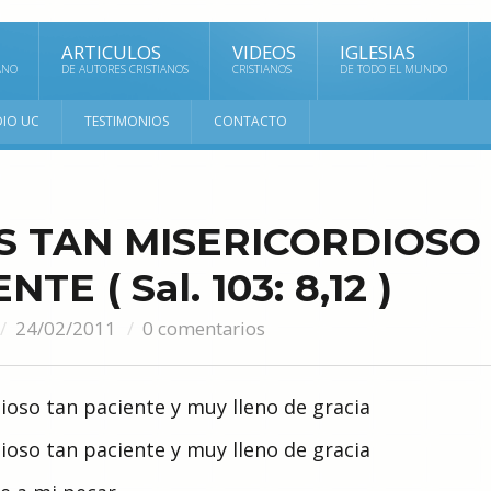
ARTICULOS
VIDEOS
IGLESIAS
ANO
DE AUTORES CRISTIANOS
CRISTIANOS
DE TODO EL MUNDO
DIO UC
TESTIMONIOS
CONTACTO
ES TAN MISERICORDIOSO
TE ( Sal. 103: 8,12 )
24/02/2011
0 comentarios
ioso tan paciente y muy lleno de gracia
ioso tan paciente y muy lleno de gracia