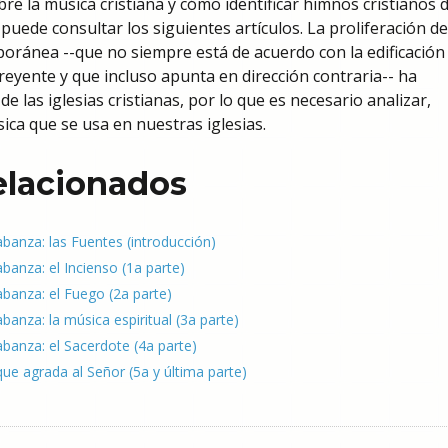
re la música cristiana y cómo identificar himnos cristianos 
 puede consultar los siguientes artículos. La proliferación de
oránea --que no siempre está de acuerdo con la edificación 
creyente y que incluso apunta en dirección contraria-- ha
 las iglesias cristianas, por lo que es necesario analizar,
sica que se usa en nuestras iglesias.
relacionados
labanza: las Fuentes (introducción)
abanza: el Incienso (1a parte)
labanza: el Fuego (2a parte)
abanza: la música espiritual (3a parte)
labanza: el Sacerdote (4a parte)
ue agrada al Señor (5a y última parte)