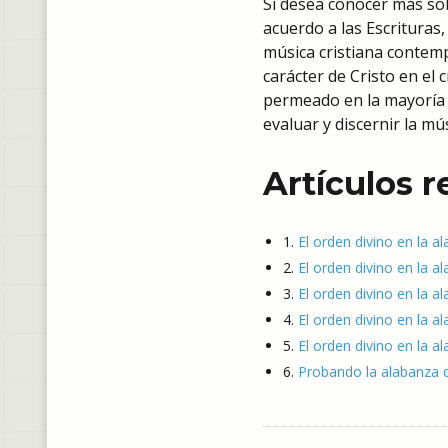
Si desea conocer más sob
acuerdo a las Escrituras,
música cristiana contemp
carácter de Cristo en el 
permeado en la mayoría de
evaluar y discernir la mú
Artículos 
1.
El orden divino en la a
2.
El orden divino en la al
3.
El orden divino en la a
4.
El orden divino en la al
5.
El orden divino en la a
6.
Probando la alabanza q