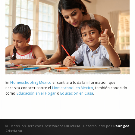
En
Homeschooling México
encontrará toda la información que
necesita conocer sobre el
Homeschool en México
, también conocido
como
Educación en el Hogar
o
Educación en Casa
.
© Todos los Derechos Reservados
Universo
Desarrollado por
Panngea
Cristiano