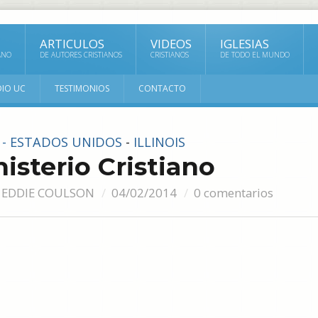
ARTICULOS
VIDEOS
IGLESIAS
ANO
DE AUTORES CRISTIANOS
CRISTIANOS
DE TODO EL MUNDO
DIO UC
TESTIMONIOS
CONTACTO
S - ESTADOS UNIDOS
-
ILLINOIS
nisterio Cristiano
 EDDIE COULSON
04/02/2014
0 comentarios