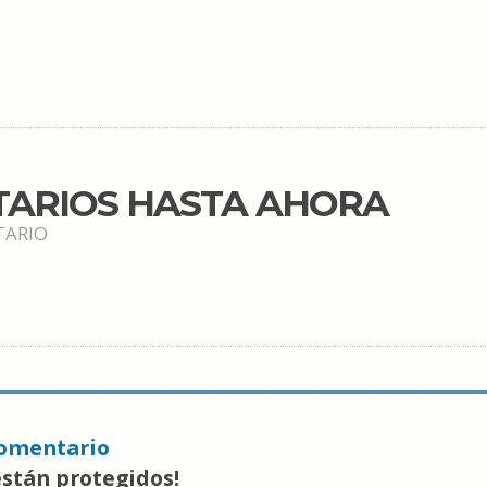
TARIOS HASTA AHORA
TARIO
omentario
están protegidos!