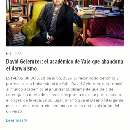
NOTICIAS
David Gelernter: el académico de Yale que abandona
el darwinismo
ESTADOS UNIDOS, 29 de junio, 2026. El reconocido científico y
profesor de la Universidad de Yale, David Gelernter, sorprendió
al mundo académico al anunciar públicamente que dejó de
creer que la teoría de la evolución pueda explicar por completo
el origen de la vida. En su lugar, afirmó que el Diseño Inteligente
merece ser considerado seriamente como una explicación del
universo.
Leer más