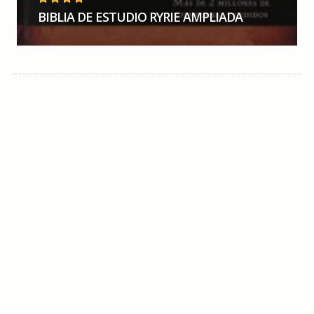
4
OUT
BIBLIA DE ESTUDIO RYRIE AMPLIADA
OF 5