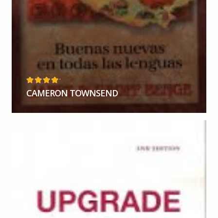
4
OUT
CAMERON TOWNSEND
OF 5